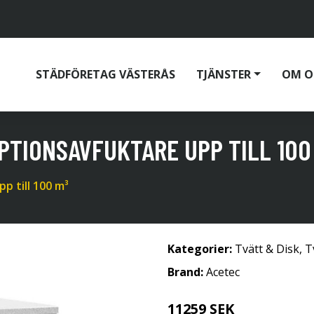
STÄDFÖRETAG VÄSTERÅS
TJÄNSTER
OM O
PTIONSAVFUKTARE UPP TILL 100
p till 100 m³
Kategorier:
Tvätt & Disk
,
T
Brand:
Acetec
11259 SEK