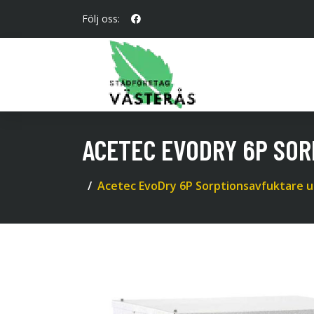
Följ oss:
ACETEC EVODRY 6P SOR
Acetec EvoDry 6P Sorptionsavfuktare up