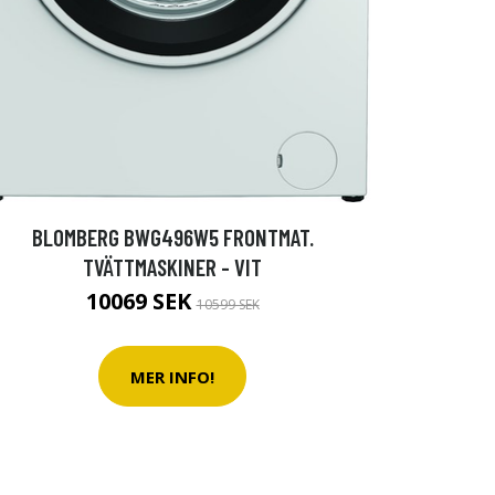
BLOMBERG BWG496W5 FRONTMAT.
TVÄTTMASKINER - VIT
10069 SEK
10599 SEK
MER INFO!