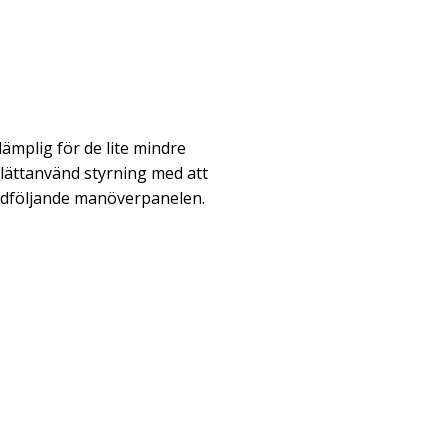
ämplig för de lite mindre
ättanvänd styrning med att
edföljande manöverpanelen.