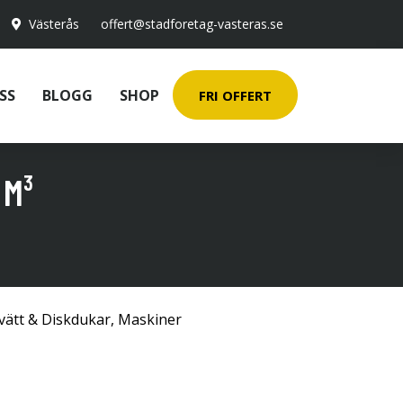
Västerås
offert@stadforetag-vasteras.se
SS
BLOGG
SHOP
FRI OFFERT
 M³
vätt & Diskdukar
,
Maskiner