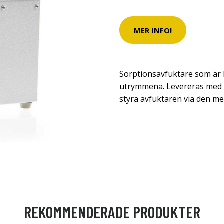
MER INFO!
Sorptionsavfuktare som är l
utrymmena. Levereras med l
styra avfuktaren via den m
REKOMMENDERADE PRODUKTER