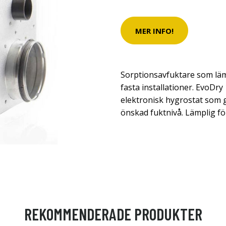
MER INFO!
Sorptionsavfuktare som lämp
fasta installationer. EvoDr
elektronisk hygrostat som ge
önskad fuktnivå. Lämplig för
REKOMMENDERADE PRODUKTER