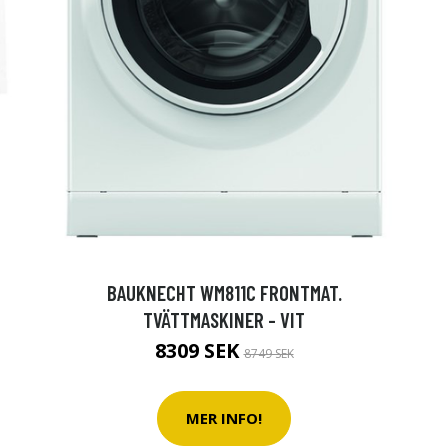
BAUKNECHT WM811C FRONTMAT.
TVÄTTMASKINER - VIT
8309 SEK
8749 SEK
MER INFO!