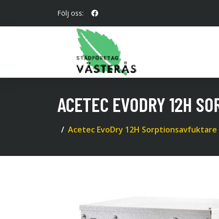
Följ oss:
ACETEC EVODRY 12H SO
Acetec EvoDry 12H Sorptionsavfuktare u