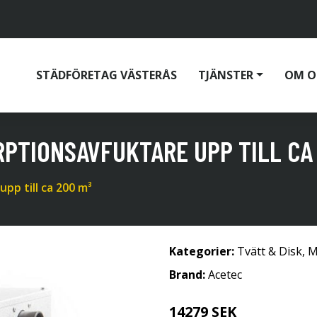
STÄDFÖRETAG VÄSTERÅS
TJÄNSTER
OM O
RPTIONSAVFUKTARE UPP TILL CA
pp till ca 200 m³
Kategorier:
Tvätt & Disk
,
M
Brand:
Acetec
14279 SEK