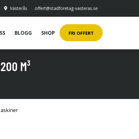
Västerås
offert@stadforetag-vasteras.se
SS
BLOGG
SHOP
FRI OFFERT
 200 M³
askiner