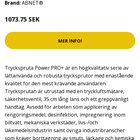
Brand:
ABNET®
1073.75 SEK
MER INFO!
Tryckspruta Power PRO+ är en högkvalitativ serie av
lättanvända och robusta trycksprutor med enastående
kvalitet för den mest krävande användaren.
Trycksprutan är utrustad med en tryckluftsmätare,
säkerhetsventil, 35 cm lång lans och ett greppvänligt
handtag. Avsedd för arbeten som applicering av
rengöringsmedel, desinfektion, impregnering inom
biltvätt, mekaniska verkstäder, livs-/och
läkemedelsindustrin samt övriga industribranscher
som kräver borttagning av smuts, läckage och kemiska