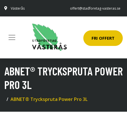
Västerås
offert@stadforetag-vasteras.se
FRI OFFERT
ABNET® TRYCKSPRUTA POWER
PRO 3L
ABNET® Tryckspruta Power Pro 3L